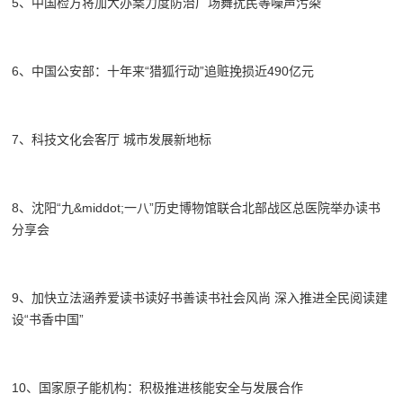
5、中国检方将加大办案力度防治广场舞扰民等噪声污染
6、中国公安部：十年来“猎狐行动”追赃挽损近490亿元
7、科技文化会客厅 城市发展新地标
8、沈阳“九&middot;一八”历史博物馆联合北部战区总医院举办读书
分享会
9、加快立法涵养爱读书读好书善读书社会风尚 深入推进全民阅读建
设“书香中国”
10、国家原子能机构：积极推进核能安全与发展合作