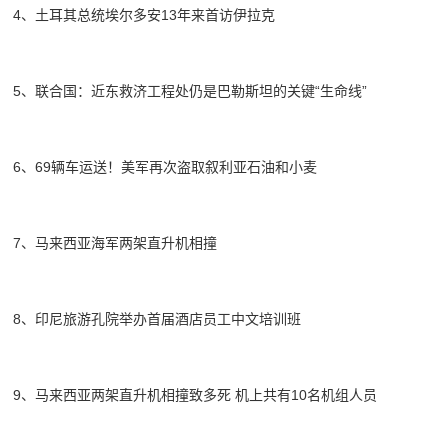
4、土耳其总统埃尔多安13年来首访伊拉克
5、联合国：近东救济工程处仍是巴勒斯坦的关键“生命线”
6、69辆车运送！美军再次盗取叙利亚石油和小麦
7、马来西亚海军两架直升机相撞
8、印尼旅游孔院举办首届酒店员工中文培训班
9、马来西亚两架直升机相撞致多死 机上共有10名机组人员