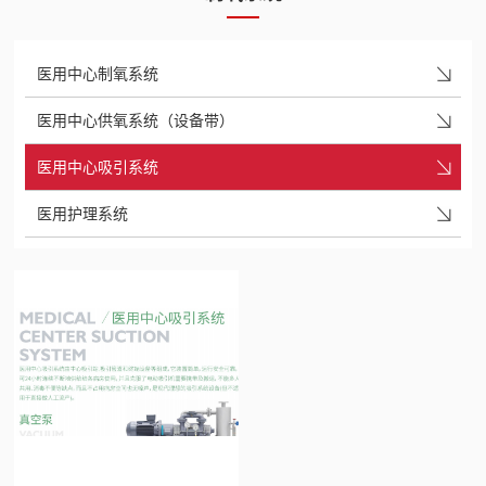
医用中心制氧系统
医用中心供氧系统（设备带）
医用中心吸引系统
医用护理系统