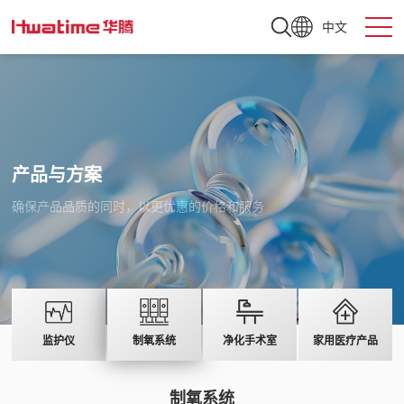
中文
产品与方案
确保产品品质的同时，以更优惠的价格和服务
监护仪
制氧系统
净化手术室
家用医疗产品
制氧系统