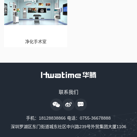
净化手术室
售前咨询热线
联系我们
18128838818
24小时监护仪售后服务
手机：
18128838866
电话：
0755-36678888
18128838889
深圳罗湖区东门街道城东社区中兴路239号外贸集团大厦1106
24小时制氧系统售后服务