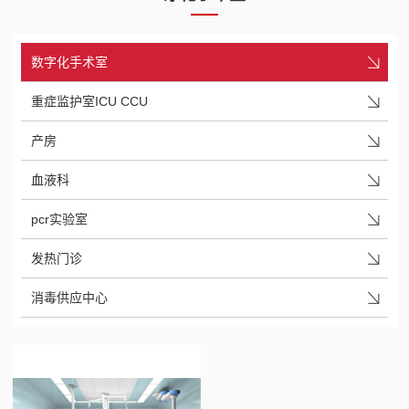
数字化手术室
重症监护室ICU CCU
产房
血液科
pcr实验室
发热门诊
消毒供应中心