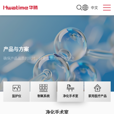
中文
产品与方案
确保产品品质的同时，以更优惠的价格和服务
监护仪
制氧系统
净化手术室
家用医疗产品
净化手术室