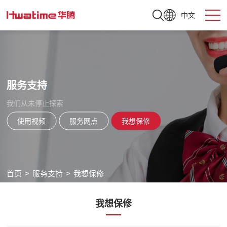
中文
服务支持
我们从未停止探索
使用视频
服务网点
我想保修
首页
>
服务支持
>
我想保修
我想保修