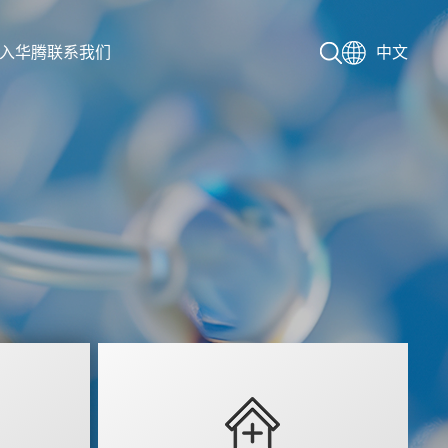
入华腾
联系我们
中文