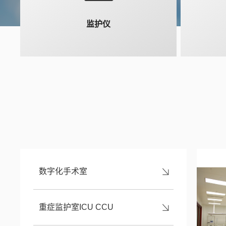
监护仪
数字化手术室
重症监护室ICU CCU