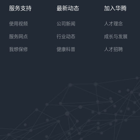
服务支持
最新动态
加入华腾
使用视频
公司新闻
人才理念
服务网点
行业动态
成长与发展
我想保修
健康科普
人才招聘