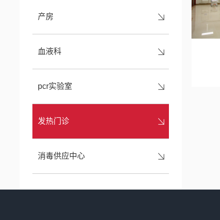
产房
血液科
pcr实验室
发热门诊
消毒供应中心