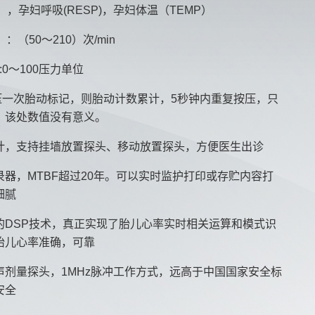
），孕妇呼吸(RESP)，孕妇体温（TEMP）
：（50～210）次/min
:0～100压力单位
按压一次胎动标记，则胎动计数累计，5秒钟内重复按压，只
，该处数值没有意义。
计，支持挂墙放置探头、移动放置探头，方便医生出诊
器，MTBF超过20年。可以实时监护打印或存贮内容打
细腻
的DSP技术，真正实现了胎儿心率实时相关运算和模式识
胎儿心率准确，可靠
声剂量探头，1MHz脉冲工作方式，远高于中国国家安全标
安全