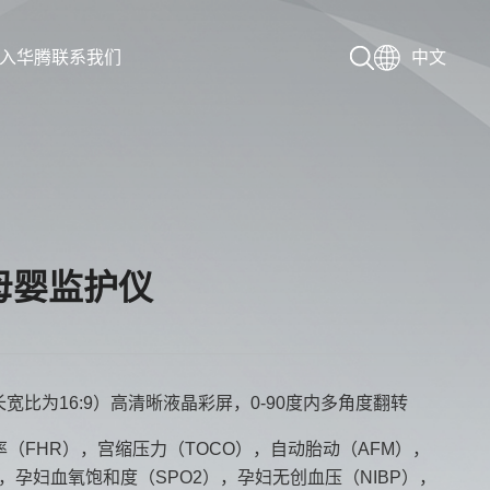
入华腾
联系我们
中文
0母婴监护仪
长宽比为16:9）高清晰液晶彩屏，0-90度内多角度翻转
（FHR），宫缩压力（TOCO），自动胎动（AFM），
，孕妇血氧饱和度（SPO2），孕妇无创血压（NIBP），