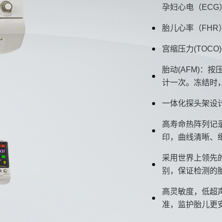
孕妇心电（ECG
胎儿心率（FHR）
宫缩压力(TOCO)
胎动(AFM)：
计一次。冻结时
一体化探头架设
高寿命热阵列记录
印，曲线清晰、
采用世界上领先
别，保证检测的
高灵敏度，低超
准，监护胎儿更