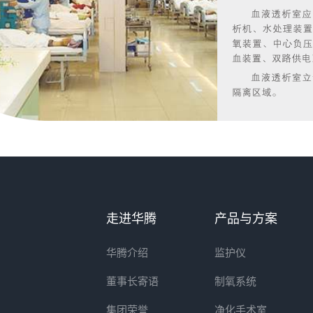
走进华腾
产品与方案
华腾介绍
监护仪
董事长寄语
制氧系统
集团荣誉
净化手术室