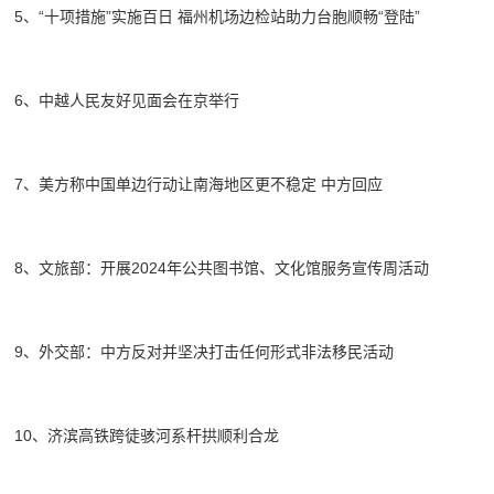
5、“十项措施”实施百日 福州机场边检站助力台胞顺畅“登陆”
6、中越人民友好见面会在京举行
7、美方称中国单边行动让南海地区更不稳定 中方回应
8、文旅部：开展2024年公共图书馆、文化馆服务宣传周活动
9、外交部：中方反对并坚决打击任何形式非法移民活动
10、济滨高铁跨徒骇河系杆拱顺利合龙