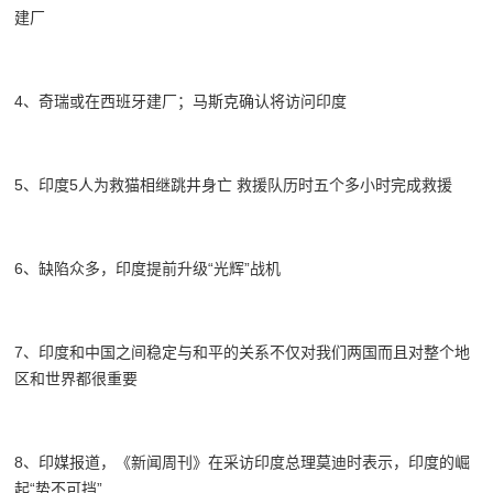
建厂
4、奇瑞或在西班牙建厂；马斯克确认将访问印度
5、印度5人为救猫相继跳井身亡 救援队历时五个多小时完成救援
6、缺陷众多，印度提前升级“光辉”战机
7、印度和中国之间稳定与和平的关系不仅对我们两国而且对整个地
区和世界都很重要
8、印媒报道，《新闻周刊》在采访印度总理莫迪时表示，印度的崛
起“势不可挡”