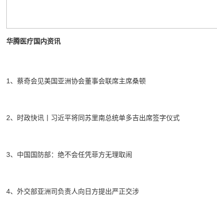
华腾医疗国内资讯
1、蔡奇会见美国亚洲协会董事会联席主席桑顿
2、时政快讯丨习近平将同苏里南总统单多吉出席签字仪式
3、中国国防部：绝不会任凭菲方无理取闹
4、外交部亚洲司负责人向日方提出严正交涉