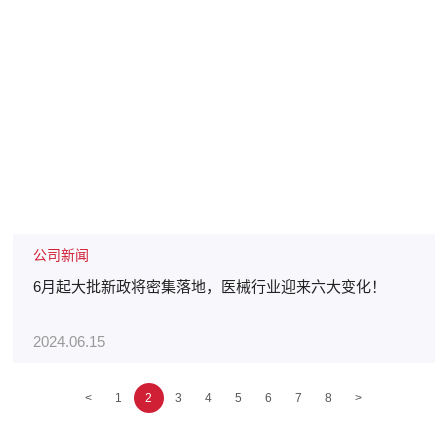
公司新闻
6月起大批新政将密集落地，医械行业迎来六大变化！
2024.06.15
<
1
2
3
4
5
6
7
8
>