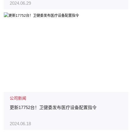
2024.06.29
公司新闻
更新17752台！卫健委发布医疗设备配置指令
2024.06.18