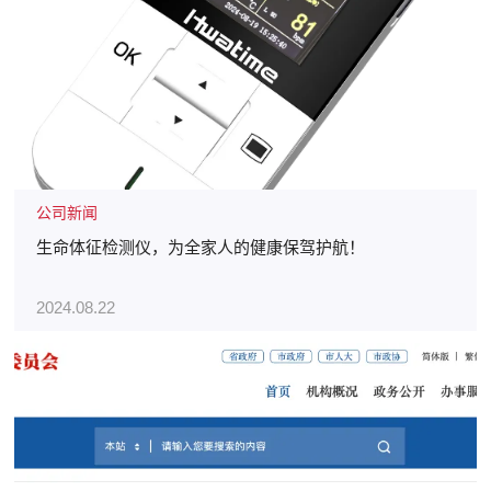
公司新闻
生命体征检测仪，为全家人的健康保驾护航！
2024.08.22