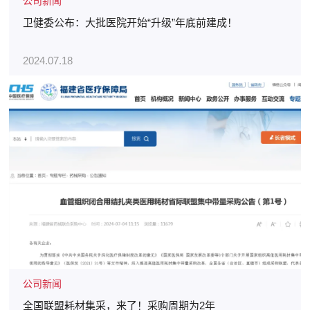
公司新闻
卫健委公布：大批医院开始“升级”年底前建成！
2024.07.18
公司新闻
全国联盟耗材集采，来了！采购周期为2年