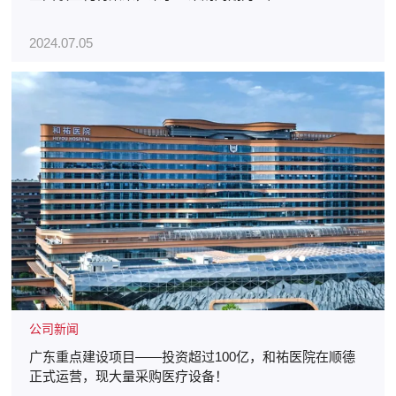
2024.07.05
公司新闻
广东重点建设项目——投资超过100亿，和祐医院在顺德
正式运营，现大量采购医疗设备！