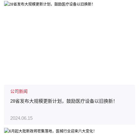
公司新闻
28省发布大规模更新计划，鼓励医疗设备以旧换新！
2024.06.15