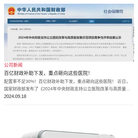
年，这一市场继续展现出强劲的增长势头，不仅体现在市场规模的扩
大上，更在于技术创新和产品多样化的显著进步。 图片 图片 监护仪
广泛应用于医院的急诊室、重症监护病房(ICU)、手术室、病房以及
一些家庭护理环境。亚太地区监护仪占据全球市场将近一半份额，国
产监护仪市场普及率也在不断提高。 监护仪市场规模 监护仪市场在
全球范围内都有着广阔的市场前景。据监护仪市场占有率分析，预计
到2025年，全球监护仪市场规模将达到350亿美元。这一市场的增长
主要受到老龄化趋势、慢性病患病率的增加、医疗技术的进步以及人
们对医疗质量要求的提高等因素的推动。
公司新闻
百亿财政补助下发，重点砸向这些医院！
配置率不足30%！百亿财政补助下发，重点砸向这些医院！ 近日，
国家财政部发布了《2024年中央财政支持公立医院改革与高质量发
展示范项目竞争性评审结果公示》，拟确定20个示范项目城市，由
2024.09.18
中央财政支持公立医院改革与高质量发展项目。