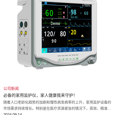
公司新闻
必备的家用监护仪，家人健康我来守护！
随着人口老龄化趋势的加剧和慢性病发病率的上升，家用监护设备的
市场需求持续增长。特别是在医疗资源紧张的情况下，高效、精准的
家用监护仪成为居家老人和康复患者提高监测效率、降低死亡风险及
2024.09.14