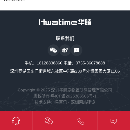
医疗成本的重要保障。在这个大环境的影响下，家庭病床就应运而
生。
售前咨询热线
联系我们
18128838818
24小时监护仪售后服务
手机：
18128838866
电话：
0755-36678888
18128838889
深圳罗湖区东门街道城东社区中兴路239号外贸集团大厦1106
24小时制氧系统售后服务
18160726663
Copyright © 2025 深圳华腾宠物互联网管理有限公司
版权所有
粤ICP备2025385565号-1
24小时供氧系统售后服务
技术支持：
易百讯
-
深圳网站建设
18128838848