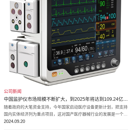
公司新闻
中国监护仪市场规模不断扩大，到2025年将达到109.24亿元人民币
随着政府的大笔资金支持，今年国家启动医疗设备更新计划，把支持
国内实体经济列为重点项目，这对国产医疗器械行业的发展是一个非
常好的机遇。从前几年疫情期间国家对基层医疗大楼建设的大幅度投
2024.09.20
入，可以预测新政推进过程中，医疗设备采购需求将持续旺盛。 今