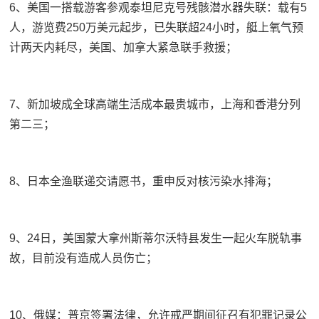
6、美国一搭载游客参观泰坦尼克号残骸潜水器失联：载有5
人，游览费250万美元起步，已失联超24小时，艇上氧气预
计两天内耗尽，美国、加拿大紧急联手救援；
7、新加坡成全球高端生活成本最贵城市，上海和香港分列
第二三；
8、日本全渔联递交请愿书，重申反对核污染水排海；
9、24日，美国蒙大拿州斯蒂尔沃特县发生一起火车脱轨事
故，目前没有造成人员伤亡；
10、俄媒：普京签署法律，允许戒严期间征召有犯罪记录公