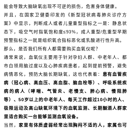
能会导致大脑缺氧出现不可逆的损伤，危害身体健康。
并且，在国家卫健委印发的《新型冠状病毒肺炎诊疗方
案》中显示，判断成人或者儿童重型指标之一是：静息状
态下，吸空气时指氧饱和度≤93%，成人重型/危重型早期
预警指标之一就是组织氧合指标恶化或乳酸进行性升高。
那么，是否我们所有人都需要购买血氧仪呢？
通常来说，血氧仪主要用于针对孕妇人群、中老年人、都
市白领用脑过度以及心肺疾病患者，起到提前预警，避免
病情恶化，预防大脑长期缺氧，这也代表着：
患有血管疾
病（冠心病、高血压、高血脂、脑血栓等）、呼吸系统疾
病的病人（哮喘、气管炎、老慢支、肺心病、慢阻肺
等）、50岁以上的中老年人、每天工作超过10小时的人、
极限运动及高山缺氧环境下的血氧监测、长期酗酒人群家
里适合购买一台能够监测血氧设备。
当然，
家里有体质虚弱经常出现胸闷不适的人，家属也可