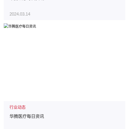
2024.03.14
行业动态
华腾医疗每日资讯