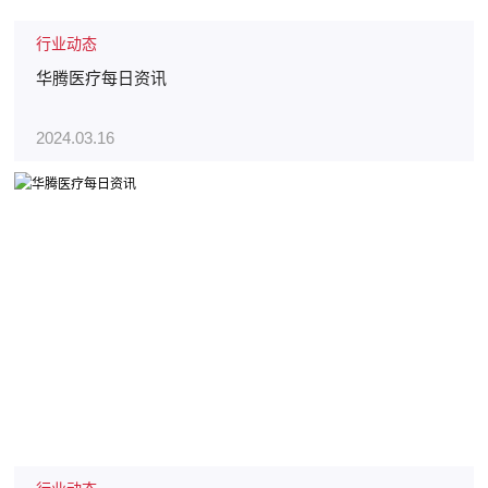
行业动态
华腾医疗每日资讯
2024.03.16