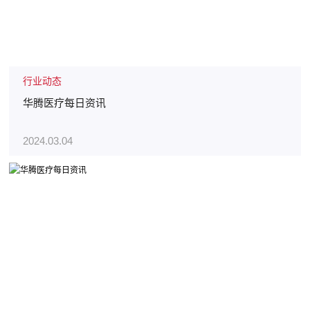
行业动态
华腾医疗每日资讯
2024.03.04