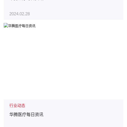
2024.02.28
行业动态
华腾医疗每日资讯