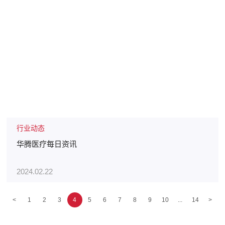
行业动态
华腾医疗每日资讯
2024.02.22
<
1
2
3
4
5
6
7
8
9
10
...
14
>