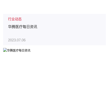
行业动态
华腾医疗每日资讯
2023.07.06