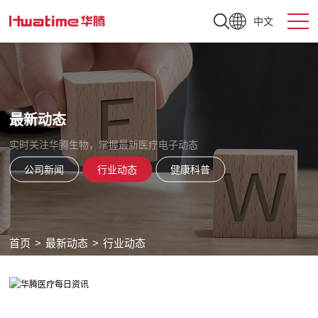
中文
最新动态
实时关注华腾生物，掌握最新医疗电子动态
公司新闻
行业动态
健康科普
首页
>
最新动态
>
行业动态