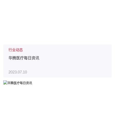
行业动态
华腾医疗每日资讯
2023.07.10