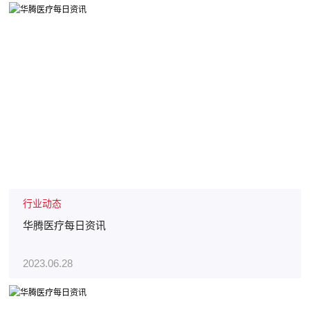
行业动态
华腾医疗每日资讯
2023.06.28