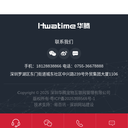
售前咨询热线
联系我们
18128838818
24小时监护仪售后服务
手机：
18128838866
电话：
0755-36678888
18128838889
深圳罗湖区东门街道城东社区中兴路239号外贸集团大厦1106
24小时制氧系统售后服务
18160726663
Copyright © 2025 深圳华腾宠物互联网管理有限公司
版权所有
粤ICP备2025385565号-1
24小时供氧系统售后服务
技术支持：
易百讯
-
深圳网站建设
18128838848