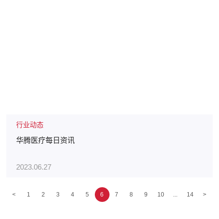
行业动态
华腾医疗每日资讯
2023.06.27
<
1
2
3
4
5
6
7
8
9
10
...
14
>