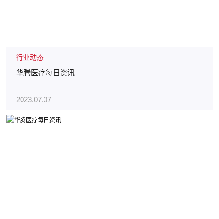
行业动态
华腾医疗每日资讯
2023.07.07