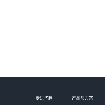
走进华腾
产品与方案