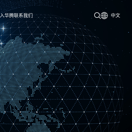
入华腾
联系我们
中文