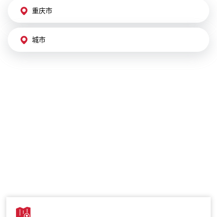
重庆市
城市