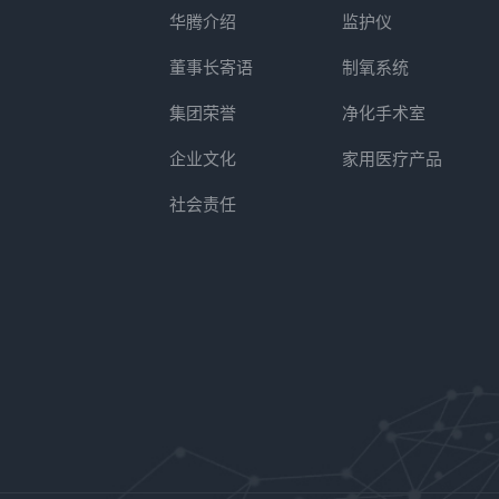
华腾介绍
监护仪
董事长寄语
制氧系统
集团荣誉
净化手术室
企业文化
家用医疗产品
社会责任