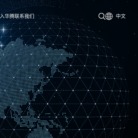
入华腾
联系我们
中文