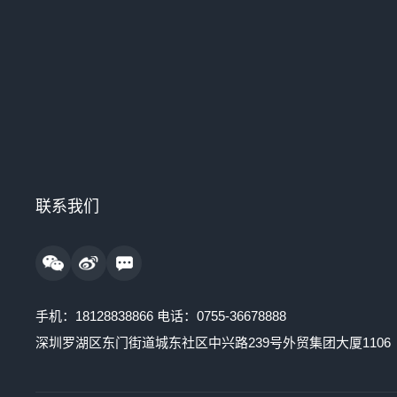
联系我们
手机：
18128838866
电话：
0755-36678888
深圳罗湖区东门街道城东社区中兴路239号外贸集团大厦1106