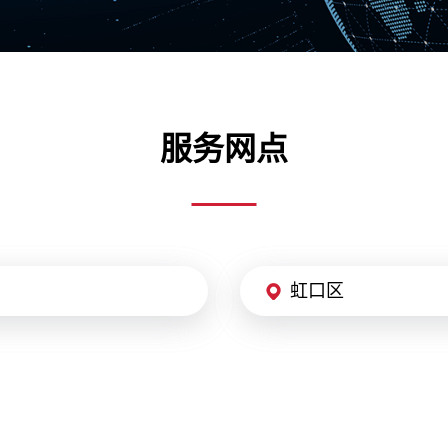
服务网点
虹口区