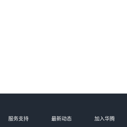
服务支持
最新动态
加入华腾