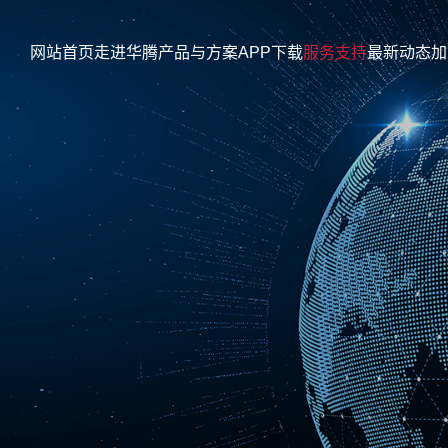
网站首页
走进华腾
产品与方案
APP下载
服务支持
最新动态
加