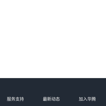
服务支持
最新动态
加入华腾