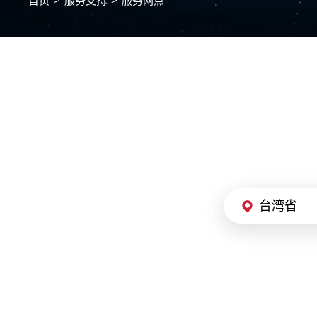
首页
>
服务支持
>
服务网点
台湾省